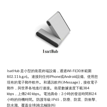
IsatHub 是小型的衛星終端設備，通過Wi-Fi(30米範圍 
802.11 b,g,n)
。
 連接到任何iPhone或Android設備。使用您
現有的電子郵件軟件
。
 和通訊軟件( iMessage )，接收電子
郵件，與世界各地進行連接
。
 衛星數據速度下載384 
kbps，上傳240 kbps
。
 電池壽命：2小時的發送時間和24
小時的待機時間
。
 防護等級:IP65，防塵、防震、防衝擊、
防水濺。覆蓋全球(南北極除外)