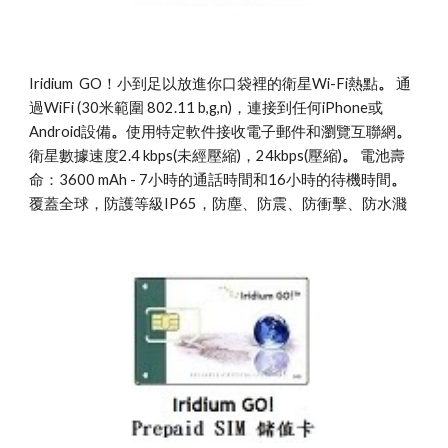
Iridium  GO！小到足以放進你口袋裡的衛星Wi-Fi熱點
。
 通
過WiFi (30米範圍 802.11 b,g,n)，連接到任何iPhone或
Android設備
。
使用特定軟件接收電子郵件和瀏覽互聯網
。
衛星數據速度2.4 kbps(未經壓縮)，24kbps(壓縮)
。
 電池壽
命：3600 mAh - 7小時的通話時間和16小時的待機時間
。
覆蓋全球，防護等級IP65，防塵、防震、防衝擊、防水濺