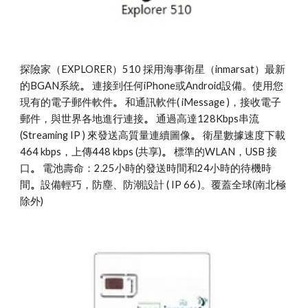
探險家（EXPLORER）510 採用海事衛星（inmarsat）最新
的BGAN系統
。
 連接到任何iPhone或Android設備。使用您
現有的電子郵件軟件
。
 和通訊軟件( iMessage )，接收電子
郵件，與世界各地進行連接
。
 通過高達128Kbps串流
(Streaming IP ) 來發送高質量連續圖像
。
 衛星數據速度下載
464 kbps，上傳448 kbps (共享)
。
 標準的WLAN，USB 接
口
。
 電池壽命：2.25小時的發送時間和24小時的待機時
間
。
設備輕巧，防塵、防潮設計 ( IP 66 )。覆蓋全球(南北極
除外)