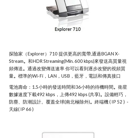
探險家（Explorer）710 提供更高的寬帶,通過BGAN X-
Stream
。
和HDR Streaming(Min. 600 kbps)來發送高質量視
頻傳送
。
通過改變傳送速率 你可以看到逐步改變的視頻質
量
。
標準的Wi-Fi，LAN，USB，藍牙，電話和傳真接口
電池壽命：1.5小時的發送時間和36小時的待機時間
。
衛星
數據速度下載492 kbps，上傳492 kbps (共享)
。
設備輕巧，
防塵、防潮設計。覆蓋全球(南北極除外)
。
終端機 ( IP 52 )  - 
天線( IP 66 ) 