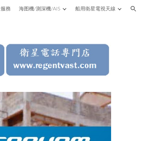
借服務
海图機/測深機/AIS
船用衛星電視天線
ion