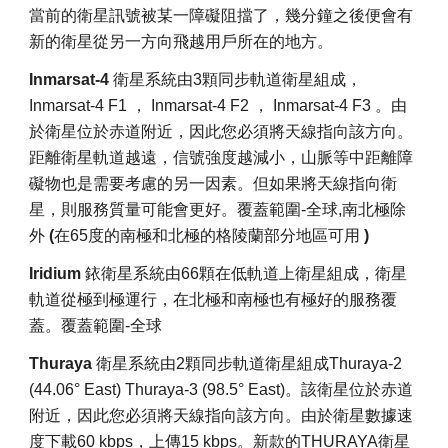
當前的衛星訊號被某一障礙阻擋了，幾分鐘之後便會有
新的衛星從另一方向飛越用戶所在的地方。
Inmarsat
-4
衛星系統由3顆同步軌道衛星組成，
Inmarsat-4 F1
，
Inmarsat-4 F2
，
Inmarsat-4 F3
。由
於衛星位於赤道附近，因此您必須將天線指向該方向。
距離衛星軌道越遠，信號強度越減小，山脈等中距離障
礙物也是需要考慮的另一因素。但如果將天線指向衛
星，則服務質量可能會更好。覆蓋範圍-全球,南北極除
外
(
在65度的南極和北極的格陵蘭部分地區可用
)
Iridium
銥衛星系統由66顆在低軌道上衛星組成，衛星
軌道從極到極運行，
在北極和南極也有極好的服務覆
蓋
。覆蓋範圍-全球
Thuraya
衛星系統由2顆同步軌道衛星組成Thuraya-2
(44.06° East) Thuraya-3 (98.5° East)。該衛星位於赤道
附近，因此您必須將天線指向該方向。由於衛星數據速
度下載60 kbps，上傳15 kbps。新款的THURAYA衛星