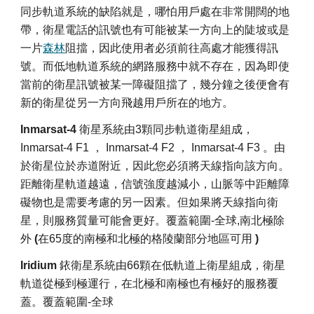
同步軌道系統的缺陷就是，哪怕用戶處在非常開闊的地
帶，衛星電話的訊號也有可能被某一方向上的陡坡或是
一片
森林
阻擋，因此使用者必須前往高處才能獲得訊
號。而低地軌道系統的網路服務中就不存在，因為即使
當前的衛星訊號被某一障礙阻擋了，幾分鐘之後便會有
新的衛星從另一方向飛越用戶所在的地方。
Inmarsat
-4
衛星系統由3顆同步軌道衛星組成，
Inmarsat-4 F1
，
Inmarsat-4 F2
，
Inmarsat-4 F3
。由
於衛星位於赤道附近，因此您必須將天線指向該方向。
距離衛星軌道越遠，信號強度越減小，山脈等中距離障
礙物也是需要考慮的另一因素。但如果將天線指向衛
星，則服務質量可能會更好。覆蓋範圍-全球,南北極除
外
(
在65度的南極和北極的格陵蘭部分地區可用
)
Iridium
銥衛星系統由66顆在低軌道上衛星組成，衛星
軌道從極到極運行，
在北極和南極也有極好的服務覆
蓋
。覆蓋範圍-全球