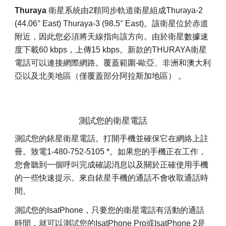
Thuraya
衛星系統由2顆同步軌道衛星組成Thuraya-2
(44.06° East) Thuraya-3 (98.5° East)。該衛星位於赤道
附近，因此您必須將天線指向該方向。由於衛星數據速
度下載60 kbps，上傳15 kbps。新款的THURAYA衛星
電話可以連接網際網路。覆蓋範圍-歐亞、非洲和澳大利
亞以及北美地區
（僅覆蓋部分阿拉斯加地區）
。
測試您的衛星電話
測試您的銥星衛星電話。打開手機並確保它在網絡上註
冊。致電1-480-752-5105 *。如果您的手機正在工作，
您會聽到一個呼叫完成確認消息以及關於正確使用手機
的一些快速提示。來自銥星手機的通話不會收取通話時
間。
測試您的IsatPhone，只要您的衛星電話有活動的通話
時間，就可以測試您的IsatPhone Pro或IsatPhone 2是