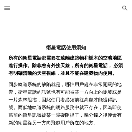
Skip to main content
Skip to navigation
衛星電話使用須知
所有的衛星電話都需要在遠離建築物和樹木的空曠地區
進行操作。除非您有外接天線，所有的衛星電話， 必須
有明確清晰的天空視線，並且不能在建築物內使用。
同步軌道系統的缺陷就是，哪怕用戶處在非常開闊的地
帶，衛星電話的訊號也有可能被某一方向上的陡坡或是
一片
森林
阻擋，因此使用者必須前往高處才能獲得訊
號。而低地軌道系統的網路服務中就不存在，因為即使
當前的衛星訊號被某一障礙阻擋了，幾分鐘之後便會有
新的衛星從另一方向飛越用戶所在的地方。