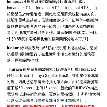
Inmarsat
-4
衛星系統由3顆同步軌道衛星組成，
Inmarsat-4 F1
，
Inmarsat-4 F2
，
Inmarsat-4 F3
。由
於衛星位於赤道附近，因此您必須將天線指向該方向。
距離衛星軌道越遠，信號強度越減小，山脈等中距離障
礙物也是需要考慮的另一因素。但如果將天線指向衛
星，則服務質量可能會更好。覆蓋範圍-全球,南北極除
外
(
在65度的南極和北極的格陵蘭部分地區可用
)
Iridium
銥衛星系統由66顆在低軌道上衛星組成，衛星
軌道從極到極運行，
在北極和南極也有極好的服務覆
蓋
。覆蓋範圍-全球
Thuraya
衛星系統由2顆同步軌道衛星組成Thuraya-2
(44.06° East) Thuraya-3 (98.5° East)。該衛星位於赤道
附近，因此您必須將天線指向該方向。由於衛星數據速
度下載60 kbps，上傳15 kbps。新款的THURAYA衛星
電話可以連接網際網路。覆蓋範圍-歐亞、非洲和澳大利
亞以及北美地區
（僅覆蓋部分阿拉斯加地區）
。
衛星電話撥打固網或手提電話，因為電話供應商眾多，