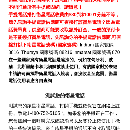
不能打通所有手提或固網。請留意！
手提電話撥打衛星電話收費由$30到$100 /1分鐘不等，
應先諮詢手提電話供應商可否撥打該衛星電話？因為電
話費昂貴，供應商可能要收取額外訂金。一般的預付卡
是不能撥打衛星電話。先諮詢你的手提電話供應商,可否
撥打以下衛星電話號碼 (國家號碼)
Iridium 國家號碼
8816 Thuraya 國家號碼 88216 Inmarsat 國家號碼 870
在一些國家擁有衞星電話是違法的。例如在匈牙利、波
蘭、北斯里蘭卡和北朝鮮被禁止使用。有的國家對於未經
申請許可而攜帶衞星電話入境者，會沒收甚至處罰。衛星
電話使用者應各自查詢
測試您的衛星電話
測試您的銥星衛星電話。打開手機並確保它在網絡上註
冊。致電1-480-752-5105 *。如果您的手機正在工作，
您會聽到一個呼叫完成確認消息以及關於正確使用手機
的一些快速提示。來自銥星手機的通話不會收取通話時